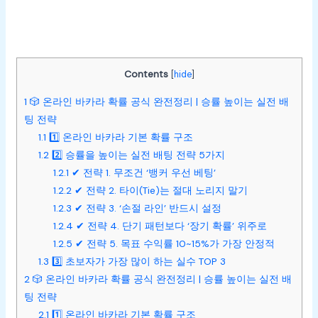
Contents
[
hide
]
1
🎲 온라인 바카라 확률 공식 완전정리 | 승률 높이는 실전 배
팅 전략
1.1
1️⃣ 온라인 바카라 기본 확률 구조
1.2
2️⃣ 승률을 높이는 실전 배팅 전략 5가지
1.2.1
✔ 전략 1. 무조건 ‘뱅커 우선 베팅’
1.2.2
✔ 전략 2. 타이(Tie)는 절대 노리지 말기
1.2.3
✔ 전략 3. ‘손절 라인’ 반드시 설정
1.2.4
✔ 전략 4. 단기 패턴보다 ‘장기 확률’ 위주로
1.2.5
✔ 전략 5. 목표 수익률 10~15%가 가장 안정적
1.3
3️⃣ 초보자가 가장 많이 하는 실수 TOP 3
2
🎲 온라인 바카라 확률 공식 완전정리 | 승률 높이는 실전 배
팅 전략
2.1
1️⃣ 온라인 바카라 기본 확률 구조