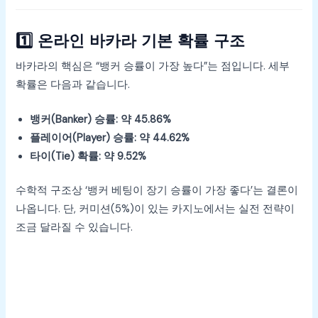
1️⃣ 온라인 바카라 기본 확률 구조
바카라의 핵심은 “뱅커 승률이 가장 높다”는 점입니다. 세부
확률은 다음과 같습니다.
뱅커(Banker) 승률: 약 45.86%
플레이어(Player) 승률: 약 44.62%
타이(Tie) 확률: 약 9.52%
수학적 구조상 ‘뱅커 베팅이 장기 승률이 가장 좋다’는 결론이
나옵니다. 단, 커미션(5%)이 있는 카지노에서는 실전 전략이
조금 달라질 수 있습니다.