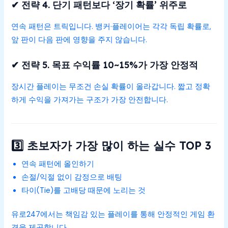
✔ 전략 4. 단기 패턴보다 ‘장기 확률’ 위주로
연속 패턴은 트릭입니다. 뱅커·플레이어는 각각 독립 확률로,
앞 판이 다음 판에 영향을 주지 않습니다.
✔ 전략 5. 목표 수익률 10~15%가 가장 안정적
장시간 플레이는 무조건 손실 확률이 올라갑니다. 짧고 정확
하게 수익을 가져가는 구조가 가장 안전합니다.
3️⃣ 초보자가 가장 많이 하는 실수 TOP 3
연속 패턴에 올인하기
손절/익절 없이 감정으로 배팅
타이(Tie)를 고배당 때문에 노리는 것
유로247에서는 책임감 있는 플레이를 통해 안정적인 게임 환
경을 제공합니다.