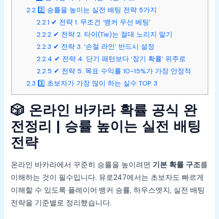
2.2
2️⃣ 승률을 높이는 실전 배팅 전략 5가지
2.2.1
✔ 전략 1. 무조건 ‘뱅커 우선 베팅’
2.2.2
✔ 전략 2. 타이(Tie)는 절대 노리지 말기
2.2.3
✔ 전략 3. ‘손절 라인’ 반드시 설정
2.2.4
✔ 전략 4. 단기 패턴보다 ‘장기 확률’ 위주로
2.2.5
✔ 전략 5. 목표 수익률 10~15%가 가장 안정적
2.3
3️⃣ 초보자가 가장 많이 하는 실수 TOP 3
🎲 온라인 바카라 확률 공식 완
전정리 | 승률 높이는 실전 배팅
전략
온라인 바카라에서 꾸준히 승률을 높이려면
기본 확률 구조
를
이해하는 것이 필수입니다. 유로247에서는 초보자도 빠르게
이해할 수 있도록 플레이어·뱅커 승률, 하우스엣지, 실전 배팅
전략을 기준별로 정리했습니다.