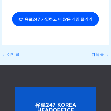
👉 유로247 가입하고 더 많은 게임 즐기기
←
이전 글
다음 글
→
유로247 KOREA
HEADOFFICE