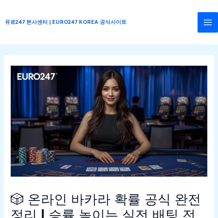
콘
텐
유로247 본사센터 | EURO247 KOREA 공식사이트
MA
츠
로
ME
건
너
뛰
기
🎲 온라인 바카라 확률 공식 완전
정리 | 승률 높이는 실전 배팅 전