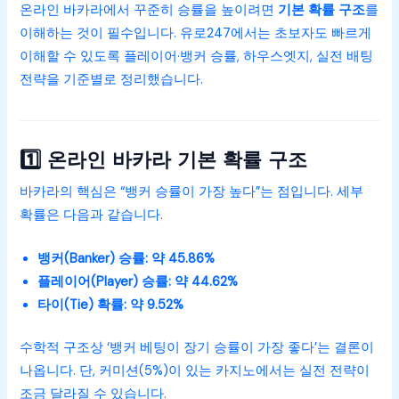
온라인 바카라에서 꾸준히 승률을 높이려면
기본 확률 구조
를
이해하는 것이 필수입니다. 유로247에서는 초보자도 빠르게
이해할 수 있도록 플레이어·뱅커 승률, 하우스엣지, 실전 배팅
전략을 기준별로 정리했습니다.
1️⃣ 온라인 바카라 기본 확률 구조
바카라의 핵심은 “뱅커 승률이 가장 높다”는 점입니다. 세부
확률은 다음과 같습니다.
뱅커(Banker) 승률: 약 45.86%
플레이어(Player) 승률: 약 44.62%
타이(Tie) 확률: 약 9.52%
수학적 구조상 ‘뱅커 베팅이 장기 승률이 가장 좋다’는 결론이
나옵니다. 단, 커미션(5%)이 있는 카지노에서는 실전 전략이
조금 달라질 수 있습니다.