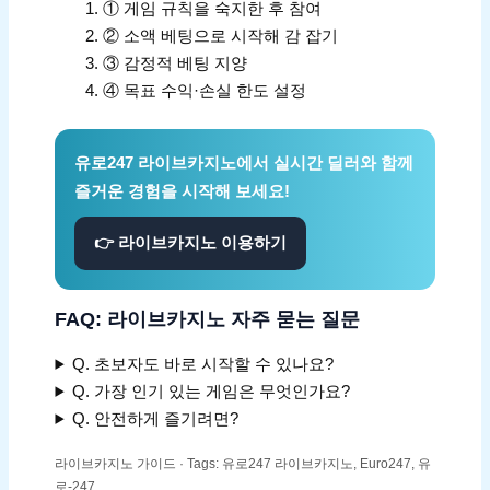
① 게임 규칙을 숙지한 후 참여
② 소액 베팅으로 시작해 감 잡기
③ 감정적 베팅 지양
④ 목표 수익·손실 한도 설정
유로247 라이브카지노에서 실시간 딜러와 함께
즐거운 경험을 시작해 보세요!
👉 라이브카지노 이용하기
FAQ: 라이브카지노 자주 묻는 질문
Q. 초보자도 바로 시작할 수 있나요?
Q. 가장 인기 있는 게임은 무엇인가요?
Q. 안전하게 즐기려면?
라이브카지노 가이드
·
Tags: 유로247 라이브카지노, Euro247, 유
로-247