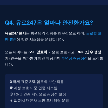
Q4. 유로247은 얼마나 안전한가요?
유로247 본사
는 회원님의 신뢰를 최우선으로 하며,
글로벌 보
안 표준
에 맞춘 시스템을 운영합니다.
모든 데이터는
SSL 암호화
기술로 보호되고,
RNG(난수 생성
기)
인증을 통과한 게임만 제공되어
투명성과 공정성
을 보장합
니다.
🔒 국제 표준 SSL 암호화 보안 적용
🛡️ 계정 보호 이중 인증 시스템
🎲 RNG 인증 게임으로 공정성 보장
👨‍💻 24시간 본사 보안 모니터링 운영