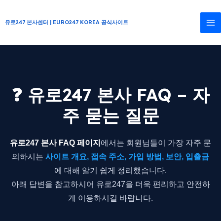
콘
텐
유로247 본사센터 | EURO247 KOREA 공식사이트
MA
츠
로
ME
건
너
뛰
❓ 유로247 본사 FAQ – 자
기
주 묻는 질문
유로247 본사 FAQ 페이지
에서는 회원님들이 가장 자주 문
의하시는
사이트 개요, 접속 주소, 가입 방법, 보안, 입출금
에 대해 알기 쉽게 정리했습니다.
아래 답변을 참고하시어 유로247을 더욱 편리하고 안전하
게 이용하시길 바랍니다.