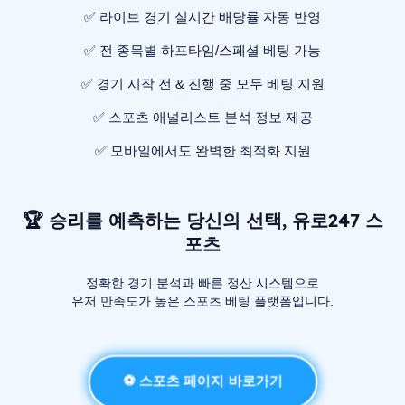
✅ 라이브 경기 실시간 배당률 자동 반영
✅ 전 종목별 하프타임/스페셜 베팅 가능
✅ 경기 시작 전 & 진행 중 모두 베팅 지원
✅ 스포츠 애널리스트 분석 정보 제공
✅ 모바일에서도 완벽한 최적화 지원
🏆 승리를 예측하는 당신의 선택, 유로247 스
포츠
정확한 경기 분석과 빠른 정산 시스템으로
유저 만족도가 높은 스포츠 베팅 플랫폼입니다.
⚽ 스포츠 페이지 바로가기