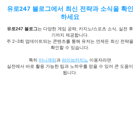
유로247 블로그에서 최신 전략과 소식을 확인
하세요
유로247 블로그
는 다양한 게임 공략, 카지노/스포츠 소식, 실전 후
기까지 제공합니다.
주 2~3회 업데이트되는 콘텐츠를 통해 유저는 언제든 최신 전략을
확인할 수 있습니다.
특히
미니게임
과
라이브카지노
이용자라면
실전에서 바로 활용 가능한 팁과 노하우를 얻을 수 있어 큰 도움이
됩니다.