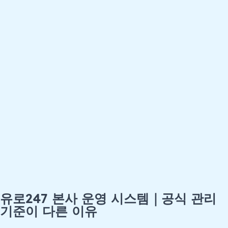
유로247 본사 운영 시스템｜공식 관리
기준이 다른 이유