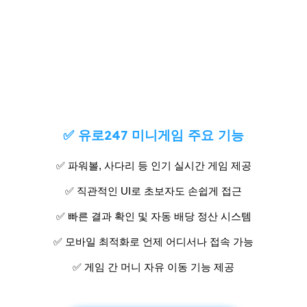
✅ 유로247 미니게임 주요 기능
✅ 파워볼, 사다리 등 인기 실시간 게임 제공
✅ 직관적인 UI로 초보자도 손쉽게 접근
✅ 빠른 결과 확인 및 자동 배당 정산 시스템
✅ 모바일 최적화로 언제 어디서나 접속 가능
✅ 게임 간 머니 자유 이동 기능 제공