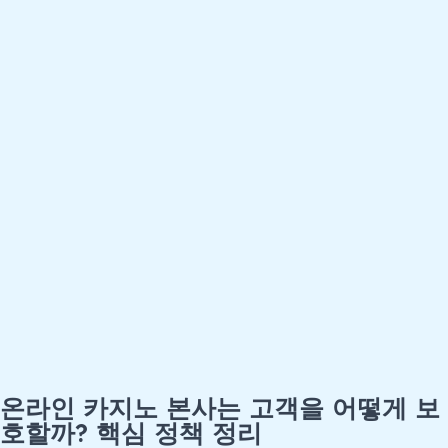
온라인 카지노 본사는 고객을 어떻게 보
호할까? 핵심 정책 정리