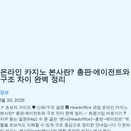
온라인 카지노 본사란? 총판·에이전트와
구조 차이 완벽 정리
정보
1월 30, 2026
📌 초보자 가이드 🛡️ 신뢰/구조 설명 🏢 Headoffice 관점 온라인 카지노
본사란? 총판·에이전트와 구조 차이 완벽 정리 ✅ 회원가입 바로가기 ❓
자주 묻는 질문(FAQ) ※ 본 글은 “본사(Headoffice)–총판–에이전트” 역
할을 초보자도 이해할 수 있게 구조 중심으로 정리한 안내입니다. 1) 온라
인 카지노 ‘본사(Headoffice)’의 역할 온라인 카지노에서 본사