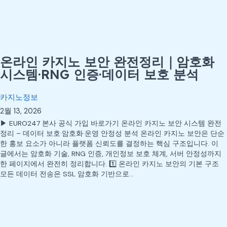
온라인 카지노 보안 완전정리｜암호화
시스템·RNG 인증·데이터 보호 분석
카지노정보
2월 13, 2026
▶ EURO247 본사 공식 가입 바로가기 온라인 카지노 보안 시스템 완전
정리 – 데이터 보호·암호화·운영 안정성 분석 온라인 카지노 보안은 단순
한 홍보 요소가 아니라 플랫폼 신뢰도를 결정하는 핵심 구조입니다. 이
글에서는 암호화 기술, RNG 인증, 개인정보 보호 체계, 서버 안정성까지
한 페이지에서 완전히 정리합니다. 1️⃣ 온라인 카지노 보안의 기본 구조
모든 데이터 전송은 SSL 암호화 기반으로…