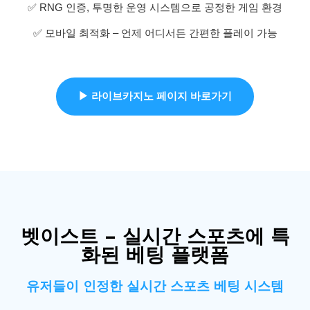
✅ RNG 인증, 투명한 운영 시스템으로 공정한 게임 환경
✅ 모바일 최적화 – 언제 어디서든 간편한 플레이 가능
▶ 라이브카지노 페이지 바로가기
벳이스트 – 실시간 스포츠에 특
화된 베팅 플랫폼
유저들이 인정한 실시간 스포츠 베팅 시스템