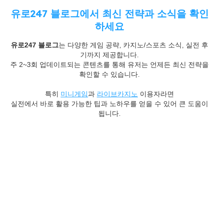
유로247 블로그에서 최신 전략과 소식을 확인
하세요
유로247 블로그
는 다양한 게임 공략, 카지노/스포츠 소식, 실전 후
기까지 제공합니다.
주 2~3회 업데이트되는 콘텐츠를 통해 유저는 언제든 최신 전략을
확인할 수 있습니다.
특히
미니게임
과
라이브카지노
이용자라면
실전에서 바로 활용 가능한 팁과 노하우를 얻을 수 있어 큰 도움이
됩니다.