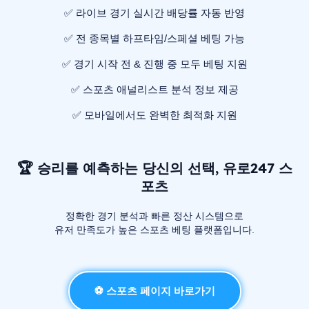
✅ 라이브 경기 실시간 배당률 자동 반영
✅ 전 종목별 하프타임/스페셜 베팅 가능
✅ 경기 시작 전 & 진행 중 모두 베팅 지원
✅ 스포츠 애널리스트 분석 정보 제공
✅ 모바일에서도 완벽한 최적화 지원
🏆 승리를 예측하는 당신의 선택, 유로247 스
포츠
정확한 경기 분석과 빠른 정산 시스템으로
유저 만족도가 높은 스포츠 베팅 플랫폼입니다.
⚽ 스포츠 페이지 바로가기