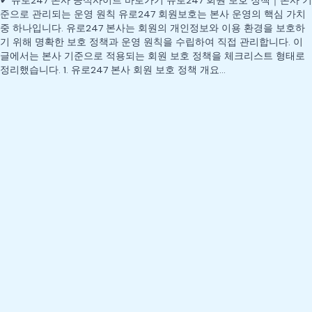
✔ 유로247 본사 공식사이트 바로가기 유로247 회원 보호 정책｜본사 기
준으로 관리되는 운영 원칙 유로247 회원보호는 본사 운영의 핵심 가치
중 하나입니다. 유로247 본사는 회원의 개인정보와 이용 환경을 보호하
기 위해 명확한 보호 정책과 운영 원칙을 수립하여 직접 관리합니다. 이
글에서는 본사 기준으로 적용되는 회원 보호 정책을 체크리스트 형태로
정리했습니다. 1. 유로247 본사 회원 보호 정책 개요…