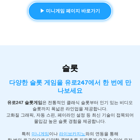
▶ 미니게임 페이지 바로가기
슬롯
다양한 슬롯 게임을 유로247에서 한 번에 만
나보세요
유로247 슬롯게임
은 전통적인 클래식 슬롯부터 인기 있는 비디오
슬롯까지 폭넓은 라인업을 제공합니다.
고화질 그래픽, 자동 스핀, 페이라인 설정 등 최신 기술이 접목되어
몰입감 높은 슬롯 경험을 제공합니다.
특히
미니게임
이나
라이브카지노
와의 연동을 통해
한 번의 로그인으로 다양한 콘텐츠를 자유롭게 오갈 수 있어 유저