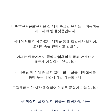
EURO247(유로247)
은 전 세계 수십만 유저들이 이용하는
메이저 베팅 플랫폼입니다.
국내에서도 정식 파트너 계약을 통해 합법성과 보안성,
고객만족을 인정받고 있으며,
이제는 한국에서도
공식 가입채널
을 통해 안전하고
빠르게 가입할 수 있습니다.
까다롭던 해외 인증 절차 없이,
한국 전용 에이전시
를
통해 누구나 쉽게 가입 가능합니다.
고객센터는 24시간 운영되어 언제든 문의가 가능합니다.
✅ 복잡한 절차 없이 원클릭 회원가입 가능
✅ 한국어 고객센터 24시간 운영