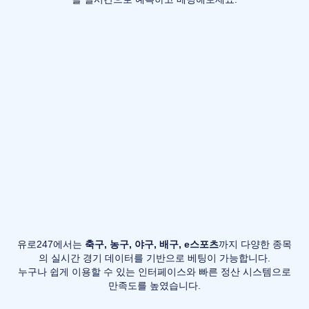
유로247에서는
축구, 농구, 야구, 배구, e스포츠
까지 다양한 종목
의 실시간 경기 데이터를 기반으로 베팅이 가능합니다.
누구나 쉽게 이용할 수 있는 인터페이스와 빠른 정산 시스템으로
만족도를 높였습니다.