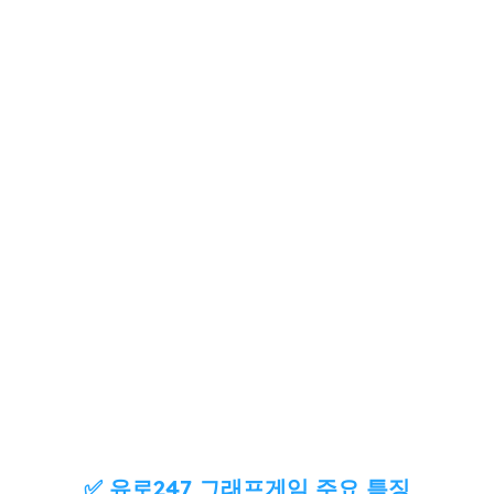
✅ 유로247 그래프게임 주요 특징